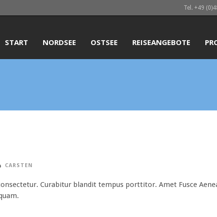
Tel. +49 (0)
START
NORDSEE
OSTSEE
REISEANGEBOTE
PR
CARSTEN
onsectetur. Curabitur blandit tempus porttitor. Amet Fusce Aenea
 quam.